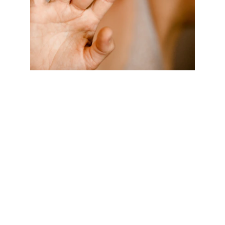
¿Qué es el 
Reiki?
_
El Reiki es una práctica holística que trabaja desde una 
visión integral de la persona. Durante la sesión, el 
terapeuta realiza una serie de posiciones suaves de las 